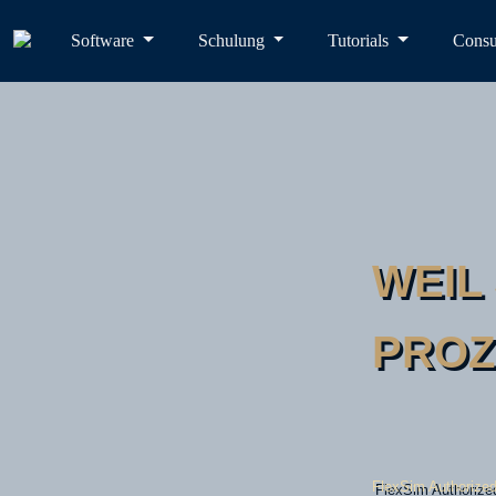
Software
Schulung
Tutorials
Consu
WEIL 
PROZ
FlexSim Authorized